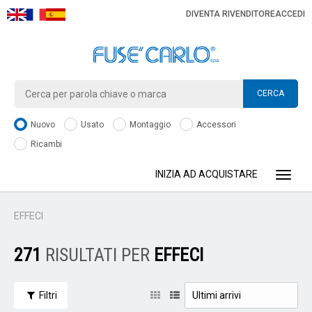
DIVENTA RIVENDITORE
ACCEDI
CERCA
Nuovo
Usato
Montaggio
Accessori
Ricambi
INIZIA AD ACQUISTARE
Toggle
EFFECI
271
RISULTATI PER
EFFECI
Filtri