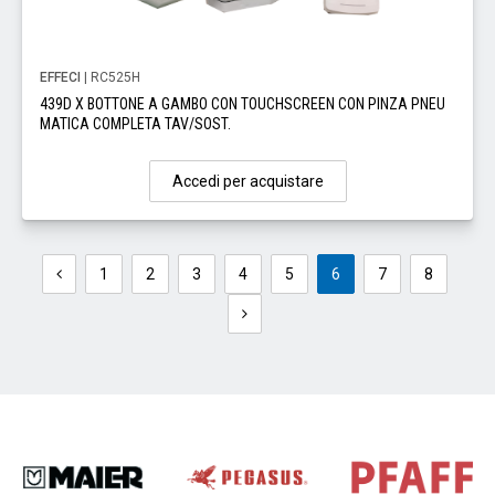
EFFECI
| RC525H
439D X BOTTONE A GAMBO CON TOUCHSCREEN CON PINZA PNEU
MATICA COMPLETA TAV/SOST.
Accedi per acquistare
1
2
3
4
5
6
7
8