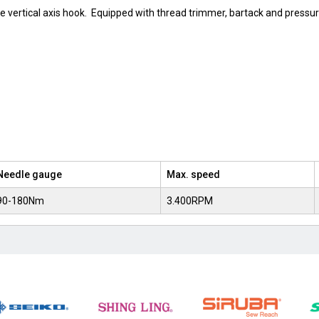
ge vertical axis hook. Equipped with thread trimmer, bartack and pressure
Needle gauge
Max. speed
90-180Nm
3.400RPM