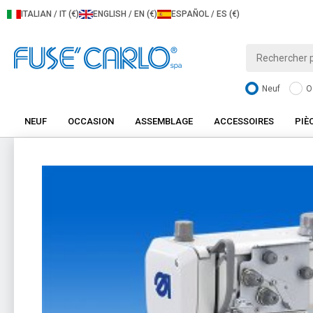
ITALIAN / IT (€)
ENGLISH / EN (€)
ESPAÑOL / ES (€)
Neuf
O
NEUF
OCCASION
ASSEMBLAGE
ACCESSOIRES
PIÈ