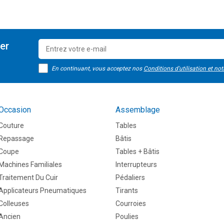
ter
En continuant, vous acceptez nos
Conditions d'utilisation et not
Occasion
Assemblage
Couture
Tables
Repassage
Bâtis
Coupe
Tables + Bâtis
Machines Familiales
Interrupteurs
Traitement Du Cuir
Pédaliers
Applicateurs Pneumatiques
Tirants
Colleuses
Courroies
Ancien
Poulies