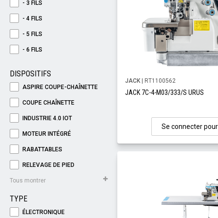
- 3 FILS
- 4 FILS
- 5 FILS
- 6 FILS
DISPOSITIFS
JACK
| RT1100562
ASPIRE COUPE-CHAÎNETTE
JACK 7C-4-M03/333/S URUS
COUPE CHAÎNETTE
INDUSTRIE 4.0 IOT
Se connecter pour
MOTEUR INTÉGRÉ
RABATTABLES
RELEVAGE DE PIED
Tous montrer
TYPE
ÉLECTRONIQUE