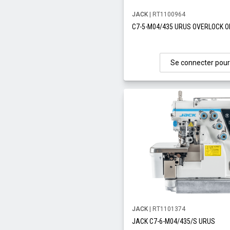
JACK
| RT1100964
C7-5-M04/435 URUS OVERLOCK O
Se connecter pour
JACK
| RT1101374
JACK C7-6-M04/435/S URUS