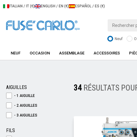
ITALIAN / IT (€)
ENGLISH / EN (€)
ESPAÑOL / ES (€)
Neuf
O
NEUF
OCCASION
ASSEMBLAGE
ACCESSOIRES
PIÈ
34
RÉSULTATS POU
AIGUILLES
- 1 AIGUILLE
- 2 AIGUILLES
- 3 AIGUILLES
FILS