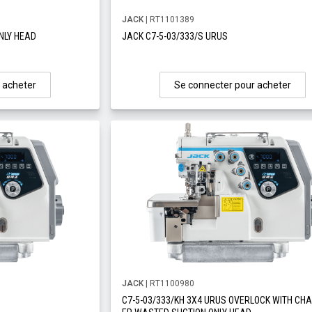
JACK
| RT1101389
NLY HEAD
JACK C7-5-03/333/S URUS
 acheter
Se connecter pour acheter
JACK
| RT1100980
C7-5-03/333/KH 3X4 URUS OVERLOCK WITH CH