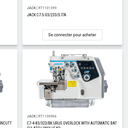
JACK
| RT1101399
JACK C7-5-03/233/S ITA
Se connecter pour acheter
JACK
| RT1100966
AINCUTT
C7-4-83/323/BK URUS OVERLOCK WITH AUTOMATIC BAT