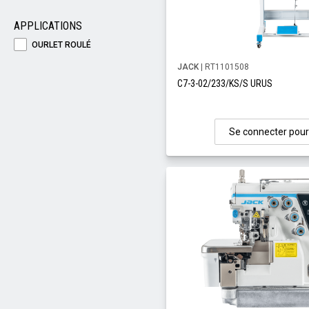
APPLICATIONS
OURLET ROULÉ
JACK
| RT1101508
C7-3-02/233/KS/S URUS
Se connecter pour