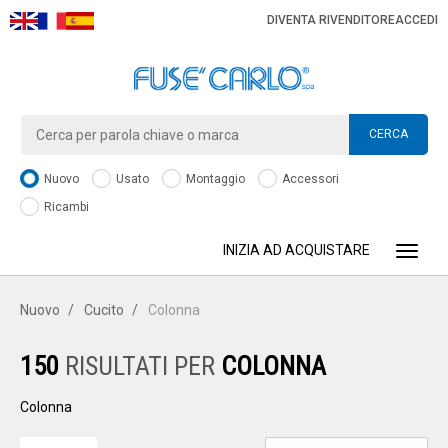
DIVENTA RIVENDITORE
ACCEDI
CERCA
Nuovo
Usato
Montaggio
Accessori
Ricambi
INIZIA AD ACQUISTARE
Toggle
Nuovo
Cucito
Colonna
150
RISULTATI PER
COLONNA
Colonna