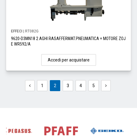
EFFECI
| RT082G
9620-D3MN18 2 AGHI RASAF.FERMAT.PNEUMATICA + MOTORE ZOJ
E WR592/A
Accedi per acquistare
1
2
3
4
5