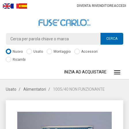
DIVENTA RIVENDITORE
ACCEDI
CERCA
Nuovo
Usato
Montaggio
Accessori
Ricambi
INIZIA AD ACQUISTARE
Toggle
Usato
Alimentatori
1005/40 NON FUNZIONANTE