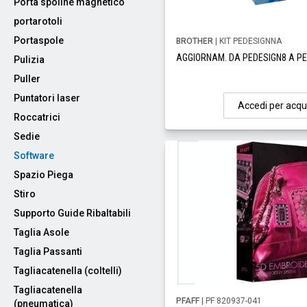
Porta spoline magnetico
portarotoli
Portaspole
BROTHER
| KIT PEDESIGNNA
AGGIORNAM. DA PEDESIGN8 A PE
Pulizia
Puller
Puntatori laser
Accedi per acqu
Roccatrici
Sedie
Software
Spazio Piega
Stiro
Supporto Guide Ribaltabili
Taglia Asole
Taglia Passanti
Tagliacatenella (coltelli)
Tagliacatenella
PFAFF
| PF 820937-041
(pneumatica)