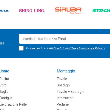
sere
Proseguendo accetti
Condizioni d'Uso e Informativa Privacy
Usato
Montaggio
Cucito
Tavole
Stiro
Sostegni
Taglio
Tavole + Sostegni
Famiglia
Interruttori
Lavorazione Pelle
Pedane