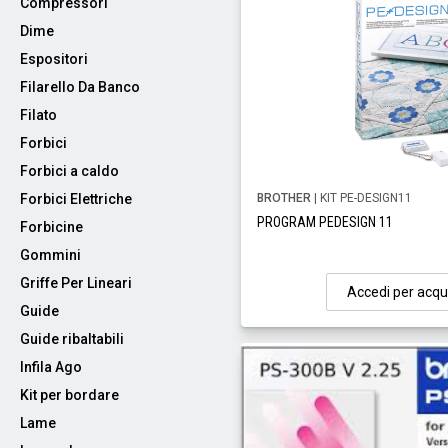
Compressori
Dime
Espositori
Filarello Da Banco
Filato
Forbici
Forbici a caldo
Forbici Elettriche
BROTHER
| KIT PE-DESIGN11
PROGRAM PEDESIGN 11
Forbicine
Gommini
Griffe Per Lineari
Accedi per acqu
Guide
Guide ribaltabili
Infila Ago
Kit per bordare
Lame