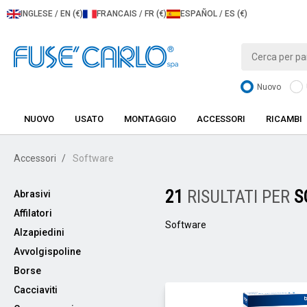
INGLESE / EN (€)
FRANCAIS / FR (€)
ESPAÑOL / ES (€)
Nuovo
NUOVO
USATO
MONTAGGIO
ACCESSORI
RICAMBI
Accessori
Software
21
RISULTATI PER
S
Abrasivi
Affilatori
Software
Alzapiedini
Avvolgispoline
Borse
Cacciaviti