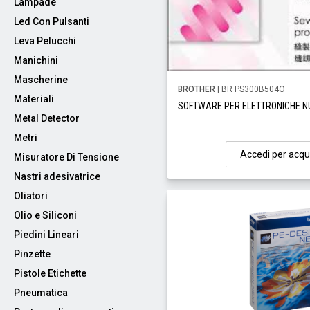
Lampade
Led Con Pulsanti
Leva Pelucchi
Manichini
Mascherine
BROTHER
| BR PS300B504O
Materiali
SOFTWARE PER ELETTRONICHE N
Metal Detector
Metri
Accedi per acqu
Misuratore Di Tensione
Nastri adesivatrice
Oliatori
Olio e Siliconi
Piedini Lineari
Pinzette
Pistole Etichette
Pneumatica