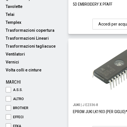
5D EMBROIDERY X PFAFF
Tavolette
Telai
Templex
Accedi per acqu
Trasformazioni copertura
Trasformazioni Lineari
Trasformazioni tagliacuce
Ventilatori
Vernici
Volta colli e cinture
MARCHI
A.S.S.
ALTRO
JUKI
| J E2336-8
BROTHER
EPROM JUKI LK1903 (PER GIGLIO)
EFFECI
EFKA