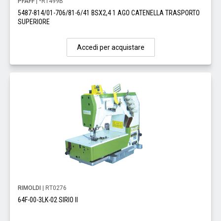
PFAFF
| *RT499B
5487-814/01-706/81-6/41 BSX2,4 1 AGO CATENELLA TRASPORTO
SUPERIORE
Accedi per acquistare
RIMOLDI
| RT0276
64F-00-3LK-02 SIRIO II