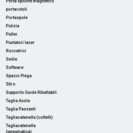
Porta spoline magnetico
portarotoli
Portaspole
Pulizia
Puller
Puntatori laser
Roccatrici
Sedie
Software
Spazio Piega
Stiro
Supporto Guide Ribaltabili
Taglia Asole
Taglia Passanti
Tagliacatenella (coltelli)
Tagliacatenella
(pneumatica)