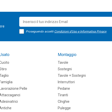
sere
Proseguendo accetti
Condizioni d'Uso e Informativa Privacy
Usato
Montaggio
Cucito
Tavole
Stiro
Sostegni
Taglio
Tavole + Sostegni
Famiglia
Interruttori
Lavorazione Pelle
Pedane
Attaccaganci
Tiranti
Adesivatrici
CInghie
Antiche
Pulegge