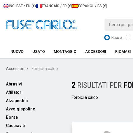
INGLESE / EN (€)
FRANCAIS / FR (€)
ESPAÑOL / ES (€)
Nuovo
NUOVO
USATO
MONTAGGIO
ACCESSORI
RICAMBI
Accessori
Forbici a caldo
2
RISULTATI PER
FO
Abrasivi
Affilatori
Forbici a caldo
Alzapiedini
Avvolgispoline
Borse
Cacciaviti