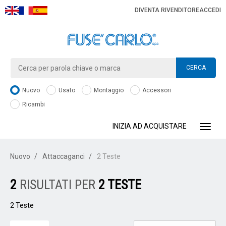
DIVENTA RIVENDITORE
ACCEDI
CERCA
Nuovo
Usato
Montaggio
Accessori
Ricambi
INIZIA AD ACQUISTARE
Toggle
Nuovo
Attaccaganci
2 Teste
2
RISULTATI PER
2 TESTE
2 Teste