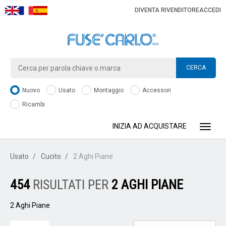
DIVENTA RIVENDITORE
ACCEDI
CERCA
Nuovo
Usato
Montaggio
Accessori
Ricambi
INIZIA AD ACQUISTARE
Toggle
Usato
Cucito
2 Aghi Piane
454
RISULTATI PER
2 AGHI PIANE
2 Aghi Piane