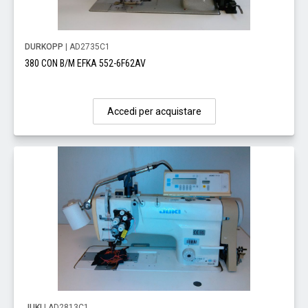
DURKOPP
| AD2735C1
380 CON B/M EFKA 552-6F62AV
Accedi per acquistare
JUKI
| AD2813C1