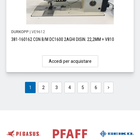
DURKOPP
| VE9612
381-160162 CON B/M DC1600 2AGHI DISIN. 22,2MM + V810
Accedi per acquistare
1
2
3
4
5
6