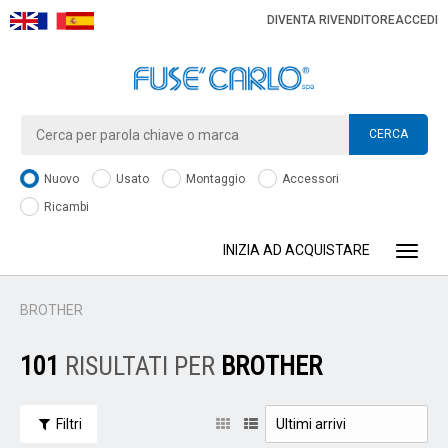
DIVENTA RIVENDITORE
ACCEDI
CERCA
Nuovo
Usato
Montaggio
Accessori
Ricambi
INIZIA AD ACQUISTARE
Toggle
BROTHER
101
RISULTATI PER
BROTHER
Filtri