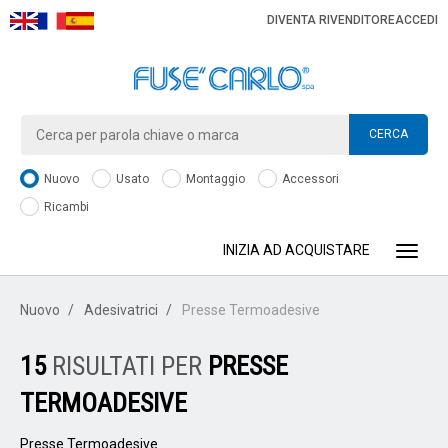
DIVENTA RIVENDITORE
ACCEDI
CERCA
Nuovo
Usato
Montaggio
Accessori
Ricambi
INIZIA AD ACQUISTARE
Toggle
Nuovo
Adesivatrici
Presse Termoadesive
15
RISULTATI PER
PRESSE
TERMOADESIVE
Presse Termoadesive