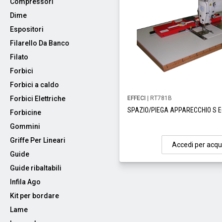
Compressori
Dime
Espositori
Filarello Da Banco
Filato
Forbici
Forbici a caldo
Forbici Elettriche
EFFECI
| RT781B
SPAZIO/PIEGA APPARECCHIO S E
Forbicine
Gommini
Griffe Per Lineari
Accedi per acqu
Guide
Guide ribaltabili
Infila Ago
Kit per bordare
Lame