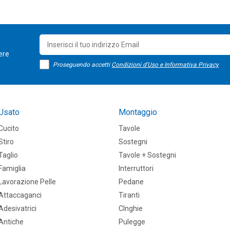
sere
Proseguendo accetti
Condizioni d'Uso e Informativa Privacy
Usato
Montaggio
Cucito
Tavole
Stiro
Sostegni
Taglio
Tavole + Sostegni
Famiglia
Interruttori
Lavorazione Pelle
Pedane
Attaccaganci
Tiranti
Adesivatrici
CInghie
Antiche
Pulegge