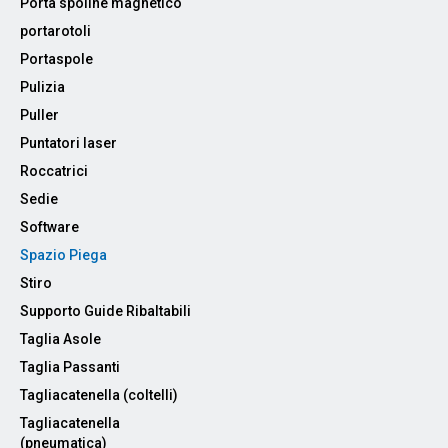
Porta spoline magnetico
portarotoli
Portaspole
Pulizia
Puller
Puntatori laser
Roccatrici
Sedie
Software
Spazio Piega
Stiro
Supporto Guide Ribaltabili
Taglia Asole
Taglia Passanti
Tagliacatenella (coltelli)
Tagliacatenella
(pneumatica)