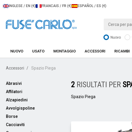
INGLESE / EN (€)
FRANCAIS / FR (€)
ESPAÑOL / ES (€)
Nuovo
NUOVO
USATO
MONTAGGIO
ACCESSORI
RICAMBI
Accessori
Spazio Piega
2
RISULTATI PER
SP
Abrasivi
Affilatori
Spazio Piega
Alzapiedini
Avvolgispoline
Borse
Cacciaviti