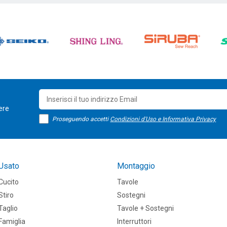
sere
Proseguendo accetti
Condizioni d'Uso e Informativa Privacy
Usato
Montaggio
Cucito
Tavole
Stiro
Sostegni
Taglio
Tavole + Sostegni
Famiglia
Interruttori