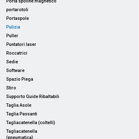
Porta spoline magnetico
portarotoli
Portaspole
Pulizia
Puller
Puntatori laser
Roccatrici
Sedie
Software
Spazio Piega
Stiro
Supporto Guide Ribaltabili
Taglia Asole
Taglia Passanti
Tagliacatenella (coltelli)
Tagliacatenella
(pneumatica)