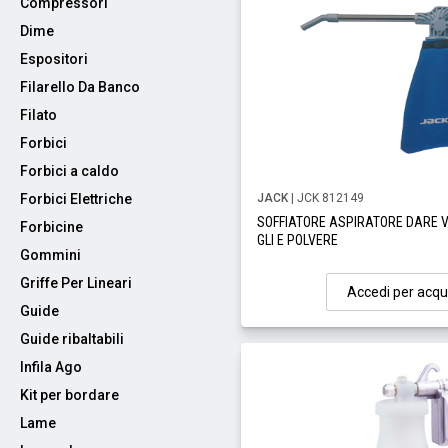
Compressori
Dime
Espositori
Filarello Da Banco
Filato
Forbici
Forbici a caldo
Forbici Elettriche
JACK
| JCK 812149
SOFFIATORE ASPIRATORE DARE V
Forbicine
GLI E POLVERE
Gommini
Griffe Per Lineari
Accedi per acqu
Guide
Guide ribaltabili
Infila Ago
Kit per bordare
Lame