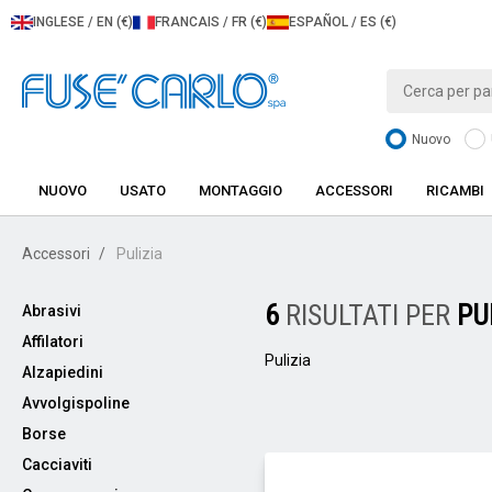
INGLESE / EN (€)
FRANCAIS / FR (€)
ESPAÑOL / ES (€)
Nuovo
NUOVO
USATO
MONTAGGIO
ACCESSORI
RICAMBI
Accessori
Pulizia
6
RISULTATI PER
PU
Abrasivi
Affilatori
Pulizia
Alzapiedini
Avvolgispoline
Borse
Cacciaviti