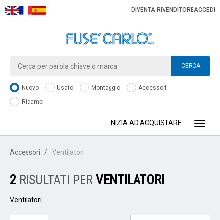
DIVENTA RIVENDITORE
ACCEDI
CERCA
Nuovo
Usato
Montaggio
Accessori
Ricambi
INIZIA AD ACQUISTARE
Toggle
Accessori
Ventilatori
2
RISULTATI PER
VENTILATORI
Ventilatori