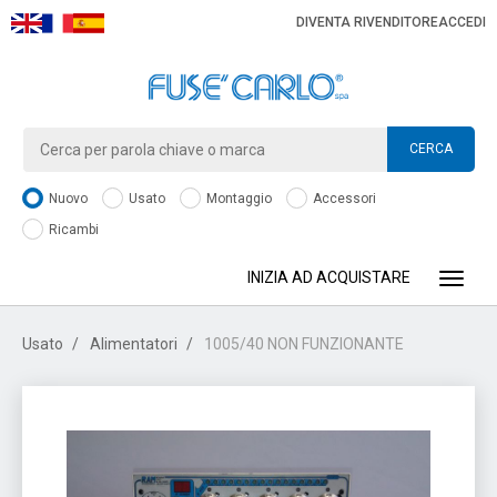
DIVENTA RIVENDITORE
ACCEDI
CERCA
Nuovo
Usato
Montaggio
Accessori
Ricambi
INIZIA AD ACQUISTARE
Toggle
Usato
Alimentatori
1005/40 NON FUNZIONANTE