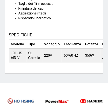
Taglio dei fili in eccesso
Rifinitura dei capi
Aspirazione ritagli
Risparmio Energetico
SPECIFICHE
Modello
Tipo
Voltaggio
Frequenza
Potenza
Pe
101-US
Su
220V
50/60 HZ
350W
AIR-V
Carrello
36,