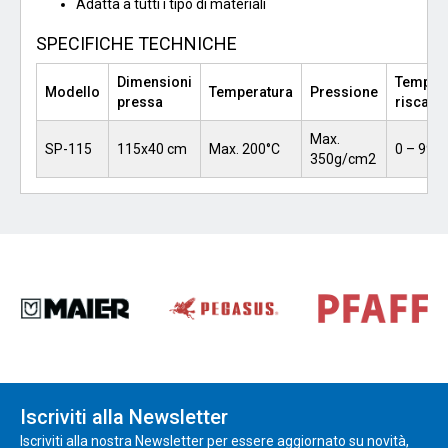
Adatta a tutti i tipo di materiali
SPECIFICHE TECHNICHE
Dimensioni
Tempo 
Modello
Temperatura
Pressione
pressa
riscald
Max.
SP-115
115x40 cm
Max. 200°C
0 – 99 s
350g/cm2
Iscriviti alla Newsletter
Iscriviti alla nostra Newsletter per essere aggiornato su novità,