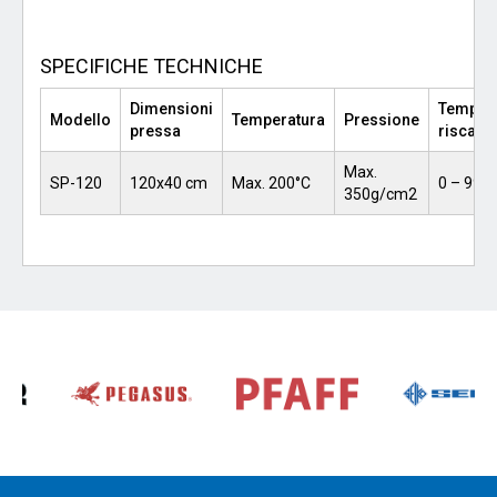
SPECIFICHE TECHNICHE
Dimensioni
Tempo 
Modello
Temperatura
Pressione
pressa
riscald
Max.
SP-120
120x40 cm
Max. 200°C
0 – 99 s
350g/cm2