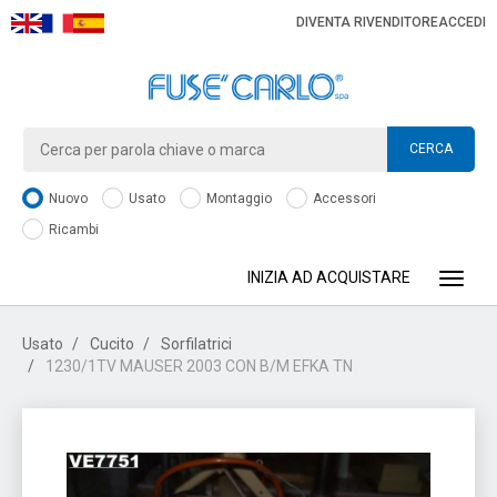
DIVENTA RIVENDITORE
ACCEDI
CERCA
Nuovo
Usato
Montaggio
Accessori
Ricambi
INIZIA AD ACQUISTARE
Toggle
Usato
Cucito
Sorfilatrici
1230/1TV MAUSER 2003 CON B/M EFKA TN