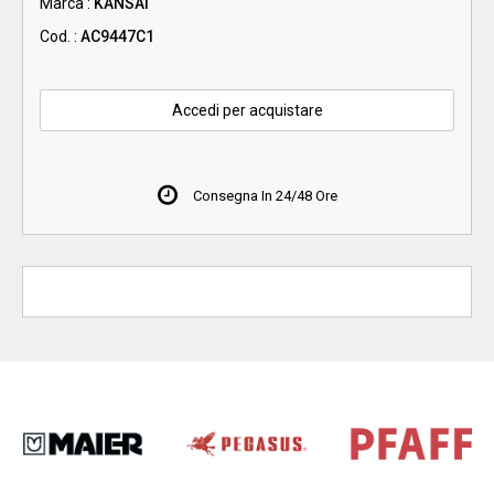
Marca :
KANSAI
Cod. :
AC9447C1
Accedi per acquistare
Consegna In 24/48 Ore