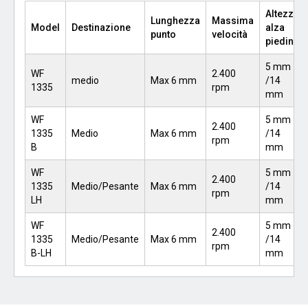
Altezza
Lunghezza
Massima
Model
Destinazione
alza
punto
velocità
piedino
5 mm
WF
2.400
medio
Max 6 mm
/14
1335
rpm
mm
WF
5 mm
2.400
1335
Medio
Max 6 mm
/14
rpm
B
mm
WF
5 mm
2.400
1335
Medio/Pesante
Max 6 mm
/14
rpm
LH
mm
WF
5 mm
2.400
1335
Medio/Pesante
Max 6 mm
/14
rpm
B-LH
mm