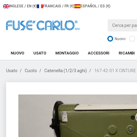
INGLESE / EN (€)
FRANCAIS / FR (€)
ESPAÑOL / ES (€)
Nuovo
NUOVO
USATO
MONTAGGIO
ACCESSORI
RICAMBI
Usato
Cucito
Catenella (1/2/3 aghi)
167-42-01 X CINTUR