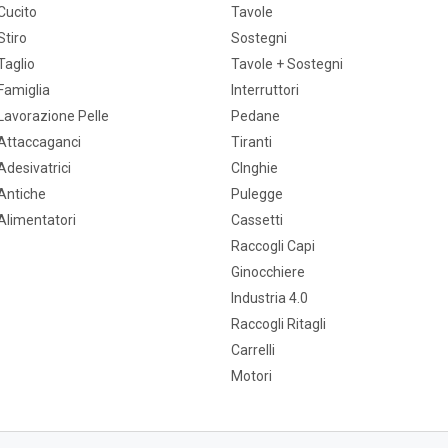
Cucito
Tavole
Stiro
Sostegni
Taglio
Tavole + Sostegni
Famiglia
Interruttori
Lavorazione Pelle
Pedane
Attaccaganci
Tiranti
Adesivatrici
CInghie
Antiche
Pulegge
Alimentatori
Cassetti
Raccogli Capi
Ginocchiere
Industria 4.0
Raccogli Ritagli
Carrelli
Motori