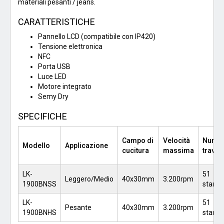
materiali pesanti / jeans.
CARATTERISTICHE
Pannello LCD (compatibile con IP420)
Tensione elettronica
NFC
Porta USB
Luce LED
Motore integrato
Semy Dry
SPECIFICHE
Campo di
Velocità
Nume
Modello
Applicazione
cucitura
massima
travett
LK-
51
Leggero/Medio
40x30mm
3.200rpm
1900BNSS
stand
LK-
51
Pesante
40x30mm
3.200rpm
1900BNHS
stand