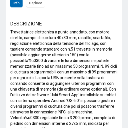
Info
Depliant
DESCRIZIONE
Travettatrice elettronica a punto annodato, con motore
diretto, campo di cucitura 40x30 mm, rasafilo, scartafilo,
regolazione elettronica della tensione del filo ago, con
tastiera comando standard con n.51 travette in memoria
(possibile aggiungerne ulteriori n.150) con la
possibilita%u0300 di variare le loro dimensioni e poterle
memorizzarle fino ad un massimo 50 programmi. N. 99 cicli
di cucitura programmabili con un massimo di 99 programmi
per ogni ciclo. La porta USB presente nella tastiera di
comando consente di aggiungere ulteriori programmi con
una chiavetta di memoria (da ordinare come optional). Con
l’utilizzo del software ‘Juki Smart App’ installabile su tablet
con sistema operativo Android ‘OS 6.0’ si possono gestire i
diversi programmi di cucitura che poi si possono trasferire
attraverso la connessione ‘NFC’ alla macchina.
Velocita%u0300 regolabile fino a 3.200 p/min., completa di
piedino con dimensioni interne d 27x5 mm, indicata per