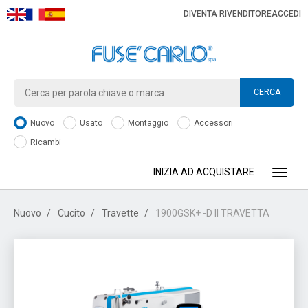
DIVENTA RIVENDITORE
ACCEDI
CERCA
Nuovo
Usato
Montaggio
Accessori
Ricambi
INIZIA AD ACQUISTARE
Toggle
Nuovo
Cucito
Travette
1900GSK+ -D II TRAVETTA