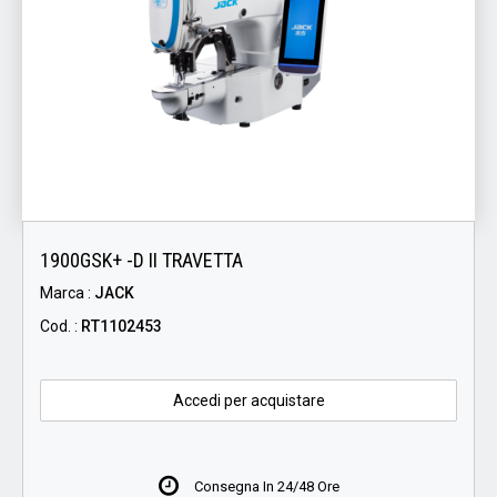
1900GSK+ -D II TRAVETTA
Marca :
JACK
Cod. :
RT1102453
Accedi per acquistare
Consegna In 24/48 Ore