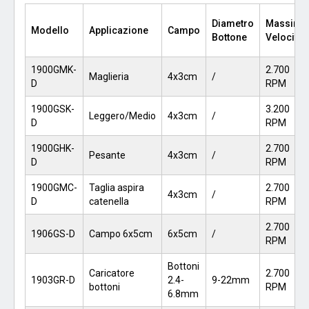
Diametro
Massima
Modello
Applicazione
Campo
Bottone
Velocità
1900GMK-
2.700
Maglieria
4x3cm
/
D
RPM
1900GSK-
3.200
Leggero/Medio
4x3cm
/
D
RPM
1900GHK-
2.700
Pesante
4x3cm
/
D
RPM
1900GMC-
Taglia aspira
2.700
4x3cm
/
D
catenella
RPM
2.700
1906GS-D
Campo 6x5cm
6x5cm
/
RPM
Bottoni
Caricatore
2.700
1903GR-D
2.4-
9-22mm
bottoni
RPM
6.8mm