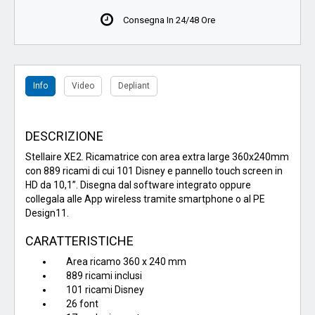
Consegna In 24/48 Ore
Info
Video
Depliant
DESCRIZIONE
Stellaire XE2. Ricamatrice con area extra large 360x240mm
con 889 ricami di cui 101 Disney e pannello touch screen in
HD da 10,1”. Disegna dal software integrato oppure
collegala alle App wireless tramite smartphone o al PE
Design11.
CARATTERISTICHE
Area ricamo 360 x 240 mm
889 ricami inclusi
101 ricami Disney
26 font