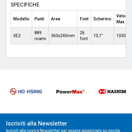
SPECIFICHE
Velocit
Modello
Punti
Area
Font
Schermo
Max
889
26
XE2
360x240mm
10,1”
1050rp
ricami
font
Iscriviti alla Newsletter
Iscriviti alla nostra Newsletter per essere aggiornato su novità,