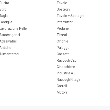
Cucito
Tavole
Stiro
Sostegni
Taglio
Tavole + Sostegni
Famiglia
Interruttori
Lavorazione Pelle
Pedane
Attaccaganci
Tiranti
Adesivatrici
CInghie
Antiche
Pulegge
Alimentatori
Cassetti
Raccogli Capi
Ginocchiere
Industria 4.0
Raccogli Ritagli
Carrelli
Motori