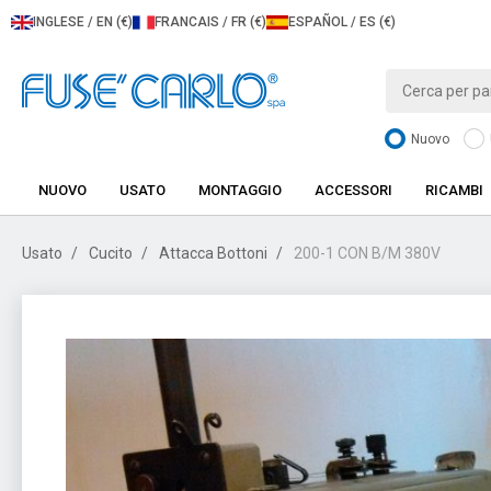
INGLESE / EN (€)
FRANCAIS / FR (€)
ESPAÑOL / ES (€)
Nuovo
NUOVO
USATO
MONTAGGIO
ACCESSORI
RICAMBI
Usato
Cucito
Attacca Bottoni
200-1 CON B/M 380V