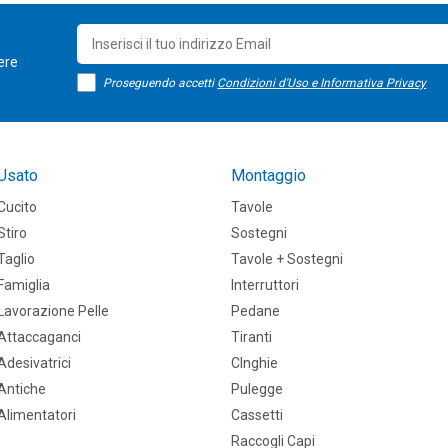
sere
Proseguendo accetti
Condizioni d'Uso e Informativa Privacy
Usato
Montaggio
Cucito
Tavole
Stiro
Sostegni
Taglio
Tavole + Sostegni
Famiglia
Interruttori
Lavorazione Pelle
Pedane
Attaccaganci
Tiranti
Adesivatrici
CInghie
Antiche
Pulegge
Alimentatori
Cassetti
Raccogli Capi