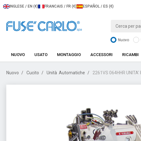
INGLESE / EN (€)
FRANCAIS / FR (€)
ESPAÑOL / ES (€)
Nuovo
NUOVO
USATO
MONTAGGIO
ACCESSORI
RICAMBI
Nuovo
Cucito
Unità Automatiche
2261VS 064HHR UNITA' 