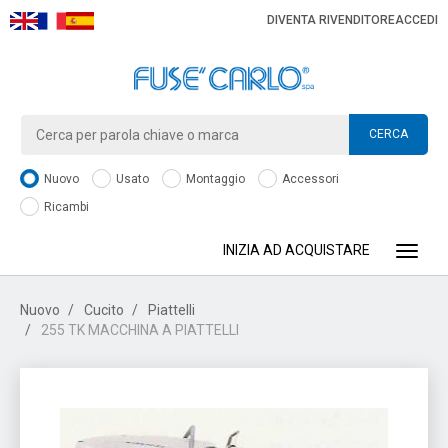
DIVENTA RIVENDITORE
ACCEDI
CERCA
Nuovo
Usato
Montaggio
Accessori
Ricambi
INIZIA AD ACQUISTARE
Toggle
Nuovo
Cucito
Piattelli
255 TK MACCHINA A PIATTELLI