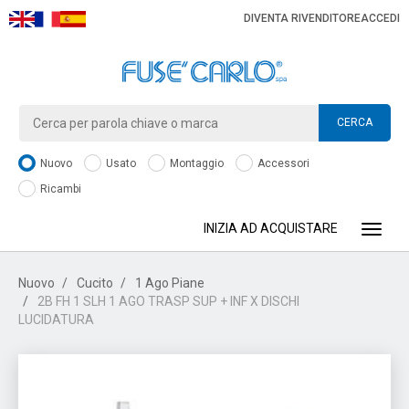
DIVENTA RIVENDITORE
ACCEDI
CERCA
Nuovo
Usato
Montaggio
Accessori
Ricambi
INIZIA AD ACQUISTARE
Toggle
Nuovo
Cucito
1 Ago Piane
2B FH 1 SLH 1 AGO TRASP SUP + INF X DISCHI
LUCIDATURA