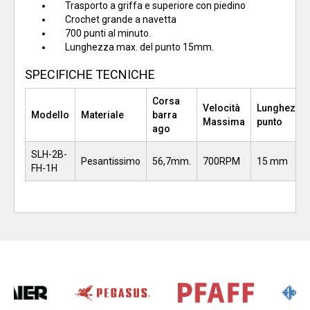
Trasporto a griffa e superiore con piedino
Crochet grande a navetta
700 punti al minuto.
Lunghezza max. del punto 15mm.
SPECIFICHE TECNICHE
Corsa
Velocità
Lunghezza
Modello
Materiale
barra
Massima
punto
ago
SLH-2B-
Pesantissimo
56,7mm.
700RPM
15 mm
FH-1H