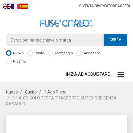
DIVENTA RIVENDITORE
ACCEDI
CERCA
Nuovo
Usato
Montaggio
Accessori
Ricambi
INIZIA AD ACQUISTARE
Toggle
Nuovo
Cucito
1 Ago Piane
2H-A-CZ SOLO TESTA TRASPORTO SUPERIORE SENZA
RASAFILO