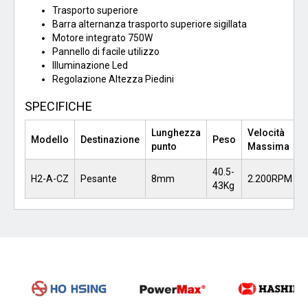
Trasporto superiore
Barra alternanza trasporto superiore sigillata
Motore integrato 750W
Pannello di facile utilizzo
Illuminazione Led
Regolazione Altezza Piedini
SPECIFICHE
Lunghezza
Velocità
Modello
Destinazione
Peso
punto
Massima
40.5-
H2-A-CZ
Pesante
8mm
2.200RPM
43Kg