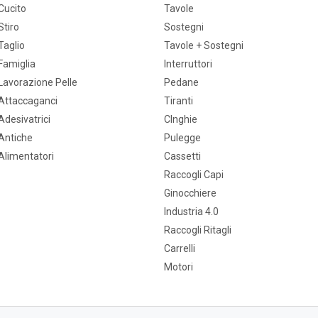
Cucito
Tavole
Stiro
Sostegni
Taglio
Tavole + Sostegni
Famiglia
Interruttori
Lavorazione Pelle
Pedane
Attaccaganci
Tiranti
Adesivatrici
CInghie
Antiche
Pulegge
Alimentatori
Cassetti
Raccogli Capi
Ginocchiere
Industria 4.0
Raccogli Ritagli
Carrelli
Motori