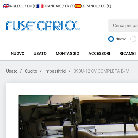
INGLESE / EN (€)
FRANCAIS / FR (€)
ESPAÑOL / ES (€)
Nuovo
NUOVO
USATO
MONTAGGIO
ACCESSORI
RICAMBI
Usato
Cucito
Imbastitrici
390U-12 CV COMPLETA B/M