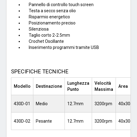
Pannello di controllo touch screen
Testa a secco senza olio
Risparmio energetico
Posizionamento preciso
Silenziosa
Taglio corto 2-2.5mm
Crochet Oscillante
Inserimento programmi tramite USB
SPECIFICHE TECNICHE
Lunghezza
Velocità
Modello
Destinazione
Area
Punto
Massima
430D-01
Medio
12.7mm
3200rpm
40x30cm
430D-02
Pesante
12.7mm
3200rpm
40x30cm