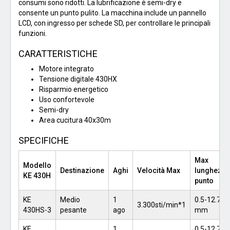
consumi sono ridotti. La lubrificazione è semi-dry e
consente un punto pulito. La macchina include un pannello
LCD, con ingresso per schede SD, per controllare le principali
funzioni.
CARATTERISTICHE
Motore integrato
Tensione digitale 430HX
Risparmio energetico
Uso confortevole
Semi-dry
Area cucitura 40x30m
SPECIFICHE
Max
Modello
Destinazione
Aghi
Velocità Max
lunghezza
KE 430H
punto
KE
Medio
1
0.5-12.7
3.300sti/min*1
430HS-3
pesante
ago
mm
KE
1
0.5-12.7