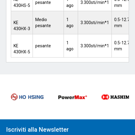
pesante
3.300sti/min*1
430HS-5
ago
mm
Medio
1
0.5-12.7
KE
3.300sti/min*1
pesante
ago
mm
430HX-3
1
0.5-12.7
KE
pesante
3.300sti/min*1
ago
mm
430HX-5
Iscriviti alla Newsletter