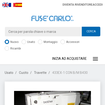
DIVENTA RIVENDITORE
ACCEDI
CERCA
Nuovo
Usato
Montaggio
Accessori
Ricambi
INIZIA AD ACQUISTARE
Toggle
Usato
Cucito
Travette
433EX-1 CON B/M B430