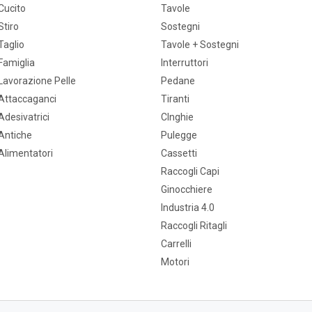
Cucito
Tavole
Stiro
Sostegni
Taglio
Tavole + Sostegni
Famiglia
Interruttori
Lavorazione Pelle
Pedane
Attaccaganci
Tiranti
Adesivatrici
CInghie
Antiche
Pulegge
Alimentatori
Cassetti
Raccogli Capi
Ginocchiere
Industria 4.0
Raccogli Ritagli
Carrelli
Motori