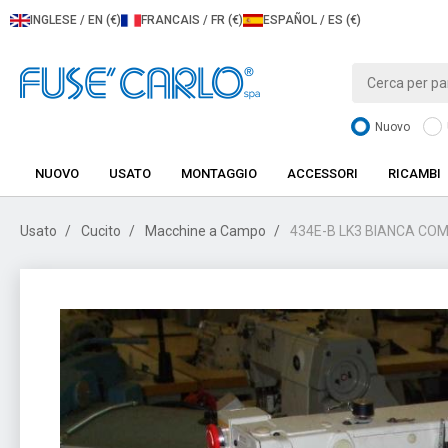
INGLESE / EN (€)
FRANCAIS / FR (€)
ESPAÑOL / ES (€)
Nuovo
NUOVO
USATO
MONTAGGIO
ACCESSORI
RICAMBI
Usato
Cucito
Macchine a Campo
434E-B LK3 BIANCA COM