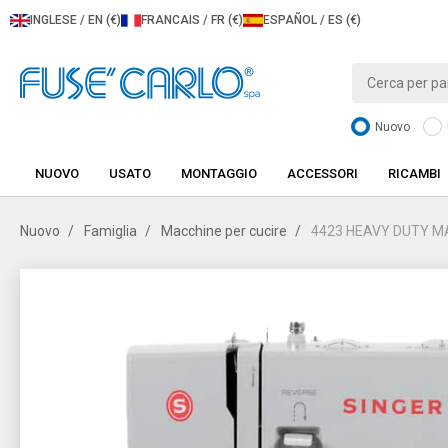
INGLESE / EN (€)
FRANCAIS / FR (€)
ESPAÑOL / ES (€)
Nuovo
NUOVO
USATO
MONTAGGIO
ACCESSORI
RICAMBI
Nuovo
Famiglia
Macchine per cucire
4423 HEAVY DUTY MA