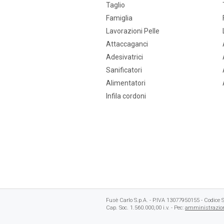
Taglio
Famiglia
Lavorazioni Pelle
Attaccaganci
Adesivatrici
Sanificatori
Alimentatori
Infila cordoni
Fusè Carlo S.p.A. - P.IVA 13077950155 - Codic
Cap. Soc. 1.560.000,00 i.v. - Pec:
amministrazion