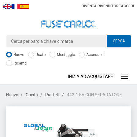
DIVENTA RIVENDITORE
ACCEDI
CERCA
Nuovo
Usato
Montaggio
Accessori
Ricambi
INIZIA AD ACQUISTARE
Toggle
Nuovo
Cucito
Piattelli
443-1 EV CON SEPARATORE