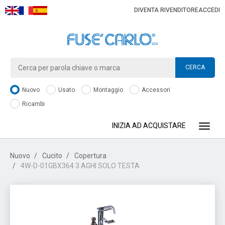
DIVENTA RIVENDITORE
ACCEDI
CERCA
Nuovo
Usato
Montaggio
Accessori
Ricambi
INIZIA AD ACQUISTARE
Toggle
Nuovo
Cucito
Copertura
4W-D-01GBX364 3 AGHI SOLO TESTA