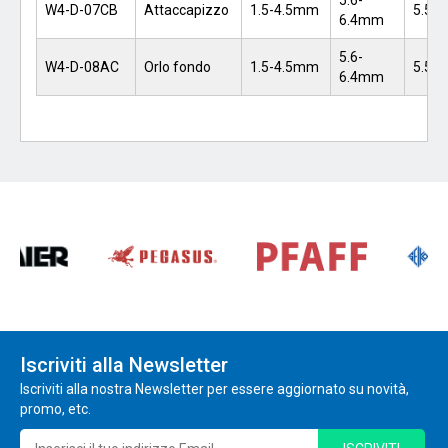
5.6-
W4-D-07CB
Attaccapizzo
1.5-4.5mm
5.50
6.4mm
5.6-
W4-D-08AC
Orlo fondo
1.5-4.5mm
5.50
6.4mm
Iscriviti alla Newsletter
Iscriviti alla nostra Newsletter per essere aggiornato su novità,
promo, etc.