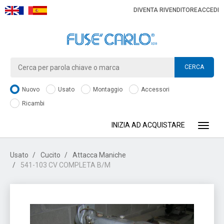
DIVENTA RIVENDITORE
ACCEDI
CERCA
Nuovo
Usato
Montaggio
Accessori
Ricambi
INIZIA AD ACQUISTARE
Toggle
Usato
Cucito
Attacca Maniche
541-103 CV COMPLETA B/M