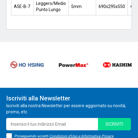
Leggero/Medio
A5E-B-7
5mm
690x295x550
42.
Punto Lungo
Iscriviti alla Newsletter
Iscriviti alla nostra Newsletter per essere aggiornato su novità,
promo, etc.
ISCRIVITI
Proseguendo accetti
Condizioni d'Uso e Informativa Privacy