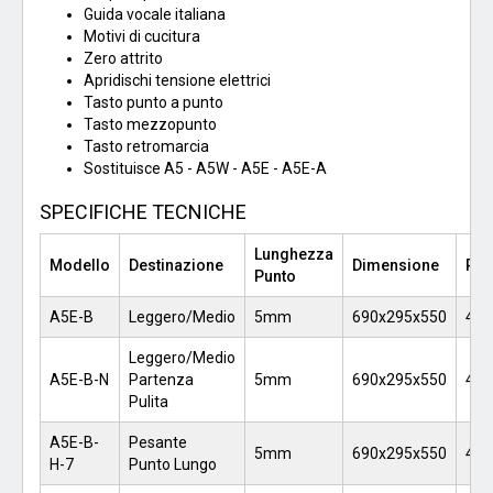
Guida vocale italiana
Motivi di cucitura
Zero attrito
Apridischi tensione elettrici
Tasto punto a punto
Tasto mezzopunto
Tasto retromarcia
Sostituisce A5 - A5W - A5E - A5E-A
SPECIFICHE TECNICHE
Lunghezza
Modello
Destinazione
Dimensione
Pe
Punto
A5E-B
Leggero/Medio
5mm
690x295x550
42.
Leggero/Medio
A5E-B-N
Partenza
5mm
690x295x550
43/
Pulita
A5E-B-
Pesante
5mm
690x295x550
42.
H-7
Punto Lungo