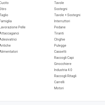
Cucito
Tavole
Stiro
Sostegni
Taglio
Tavole + Sostegni
Famiglia
Interruttori
Lavorazione Pelle
Pedane
Attaccaganci
Tiranti
Adesivatrici
CInghie
Antiche
Pulegge
Alimentatori
Cassetti
Raccogli Capi
Ginocchiere
Industria 4.0
Raccogli Ritagli
Carrelli
Motori