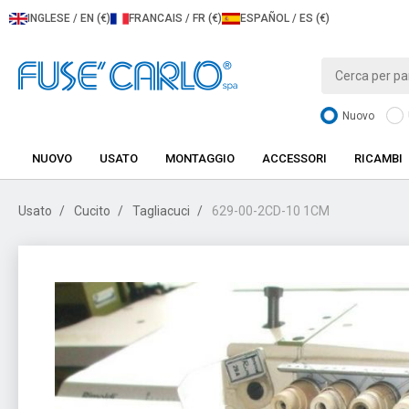
INGLESE / EN (€)
FRANCAIS / FR (€)
ESPAÑOL / ES (€)
Nuovo
NUOVO
USATO
MONTAGGIO
ACCESSORI
RICAMBI
Usato
Cucito
Tagliacuci
629-00-2CD-10 1CM