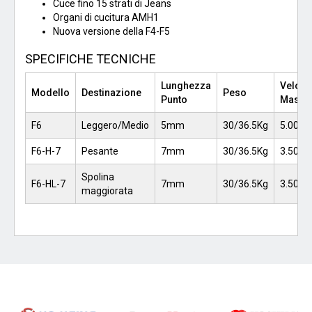
Cuce fino 15 strati di Jeans
Organi di cucitura AMH1
Nuova versione della F4-F5
SPECIFICHE TECNICHE
Lunghezza
Veloci
Modello
Destinazione
Peso
Punto
Massi
F6
Leggero/Medio
5mm
30/36.5Kg
5.000
F6-H-7
Pesante
7mm
30/36.5Kg
3.500
Spolina
F6-HL-7
7mm
30/36.5Kg
3.500
maggiorata