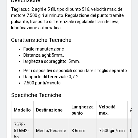
Descrizione
Tagliacuci 2 aghi e 5 fili, tipo di punto 516, velocità max. del
motore 7.500 giri al minuto. Regolazione del punto tramite
pulsante, trasporto differenziale regolabile tramite leva,
lubrificazione automatica.
Caratteristiche Tecniche
Facile manutenzione
Distanza aghi: 5mm.,
larghezza sopraggitto: 5mm.
Per i dispositivi disponibili consultare il foglio separato
Rapporto differenziale 0,7-2
7.500 punti/minuto
Specifiche Tecniche
Lunghezza
Velocità
Modello
Destinazione
Ag
punto
max.
757F-
516M2-
Medio/Pesante
3.6mm
7.500giri/min
DCX
55