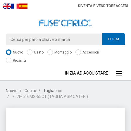
DIVENTA RIVENDITORE
ACCEDI
CERCA
Nuovo
Usato
Montaggio
Accessori
Ricambi
INIZIA AD ACQUISTARE
Toggle
Nuovo
Cucito
Tagliacuci
757F-516M2-55CT (TAGLIA ASP CATEN.)