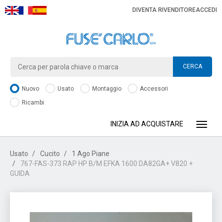
DIVENTA RIVENDITORE
ACCEDI
CERCA
Nuovo
Usato
Montaggio
Accessori
Ricambi
INIZIA AD ACQUISTARE
Toggle
Usato
Cucito
1 Ago Piane
767-FAS-373 RAP HP B/M EFKA 1600 DA82GA+ V820 +
GUIDA