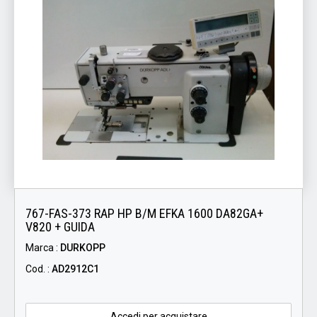
767-FAS-373 RAP HP B/M EFKA 1600 DA82GA+
V820 + GUIDA
Marca :
DURKOPP
Cod. :
AD2912C1
Accedi per acquistare