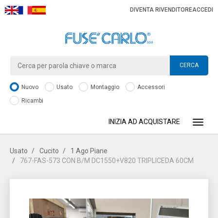
DIVENTA RIVENDITORE
ACCEDI
CERCA
Nuovo
Usato
Montaggio
Accessori
Ricambi
INIZIA AD ACQUISTARE
Toggle
Usato
Cucito
1 Ago Piane
767-FAS-573 CON B/M DC1550+V820 TRIPLICEDA 60CM