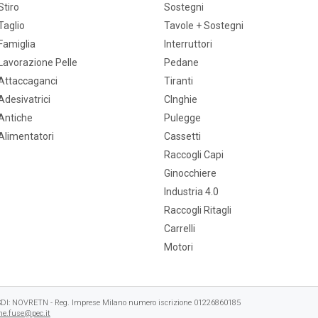
Stiro
Sostegni
Taglio
Tavole + Sostegni
Famiglia
Interruttori
Lavorazione Pelle
Pedane
Attaccaganci
Tiranti
Adesivatrici
CInghie
Antiche
Pulegge
Alimentatori
Cassetti
Raccogli Capi
Ginocchiere
Industria 4.0
Raccogli Ritagli
Carrelli
Motori
e SDI: NOVRETN - Reg. Imprese Milano numero iscrizione 01226860185
e.fuse@pec.it