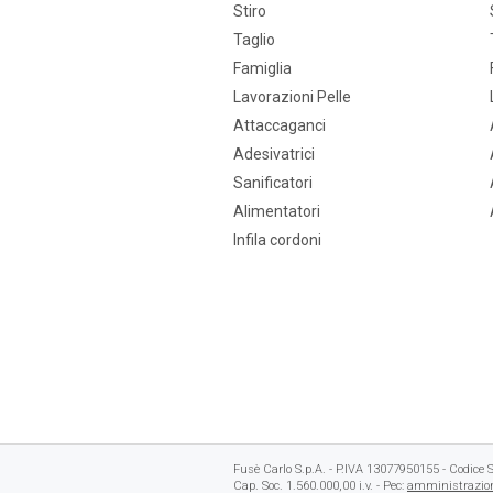
Stiro
Taglio
Famiglia
Lavorazioni Pelle
Attaccaganci
Adesivatrici
Sanificatori
Alimentatori
Infila cordoni
Fusè Carlo S.p.A. - P.IVA 13077950155 - Codic
Cap. Soc. 1.560.000,00 i.v. - Pec:
amministrazion