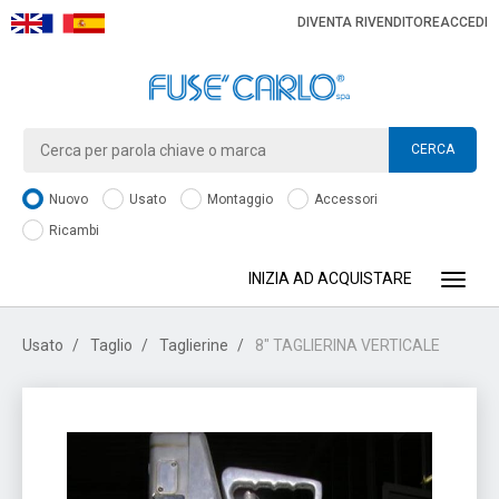
DIVENTA RIVENDITORE
ACCEDI
CERCA
Nuovo
Usato
Montaggio
Accessori
Ricambi
INIZIA AD ACQUISTARE
Toggle
Usato
Taglio
Taglierine
8" TAGLIERINA VERTICALE