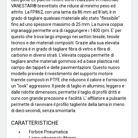
VANESTAR® brevettato che riduce al minimo peso ed
attrito. La FP862, con una lama da 86 mm ad 8 lati, è in
grado di tagliare qualsiasi materiale allo stato "flessibile"
fino ad uno spessore massimo di 25 mm. La nuova coppia
ingranaggi permette ora di raggiungere i 1400 rpm. E' per
questo che trova largo impiego nei settori tessile, tessile
tecnico e dei materiali compositi. Grazie alla sua elevata
potenza è in grado di tagliare fibra di vetro e fibra di
carbonio in diversi strati. L'elevata coppia permette di
tagliare anche materiali gommosi ed a base plastica nel
campo dei tappeti e delle pavimentazioni. Questo nuovo
modello prevede il rivestimento del supporto motore
tramite composti in PTFE che riducono il calore e forniscono
un "look" aggressivo. Il piede di taglio in alluminio, leggero e
dalle ridotte dimensioni, permette il taglio di profili dritti e
curvi con grande precisione e facilità. L' affilatore a pulsante
permette di ravvivare il profilo tagliente della lama in meno
di dieci secondi, senza smontarla.
CARATTERISTICHE
Forbice Pneumatica
Lama ottagonale 86mm