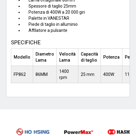
Spessore di taglio 25mm
Potenza di 400W a 20 000 giri
Palette in VANESTAR
Piede di taglio in alluminio
Affilatore a pulsante
SPECIFICHE
Diametro
Velocità
Capacità
Modello
Potenza
Peso
Lama
Lama
di taglio
1400
FP862
86MM
25 mm
400W
1100
rpm