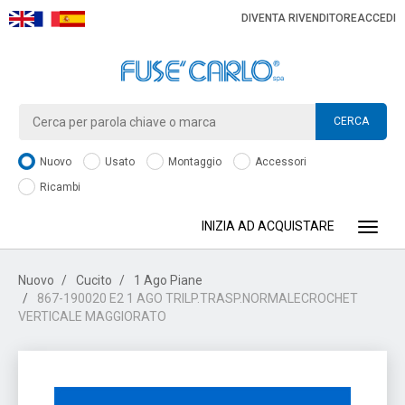
DIVENTA RIVENDITORE
ACCEDI
CERCA
Nuovo
Usato
Montaggio
Accessori
Ricambi
INIZIA AD ACQUISTARE
Toggle
Nuovo
Cucito
1 Ago Piane
867-190020 E2 1 AGO TRILP.TRASP.NORMALECROCHET
VERTICALE MAGGIORATO